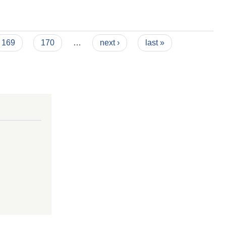
169
170
…
next ›
last »