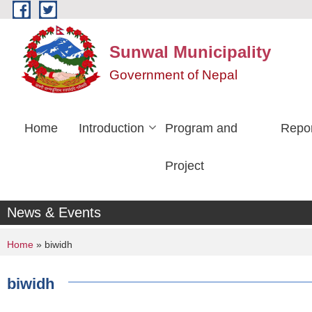
Skip to main content
Sunwal Municipality
Government of Nepal
Home
Introduction
Program and
Repo
Project
News & Events
You are here
Home
» biwidh
biwidh