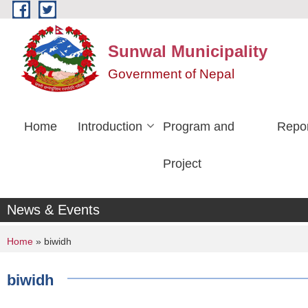
Skip to main content
Sunwal Municipality
Government of Nepal
Home
Introduction
Program and
Repo
Project
News & Events
You are here
Home
» biwidh
biwidh