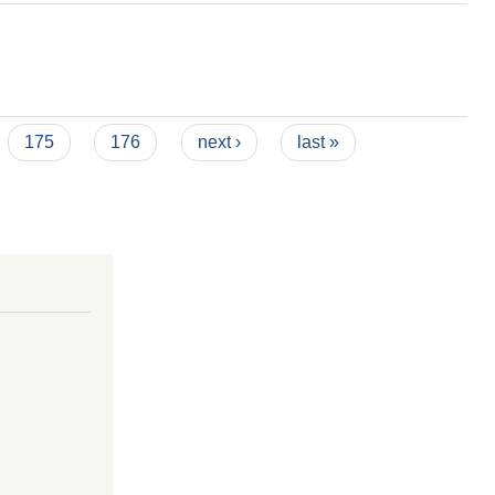
175
176
next ›
last »