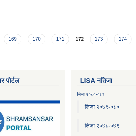
169
170
171
172
173
174
र पोर्टल
LISA नतिजा
लिजा २०८०-०८१
लिजा २०७९-०८०
लिजा २०७८-०७९