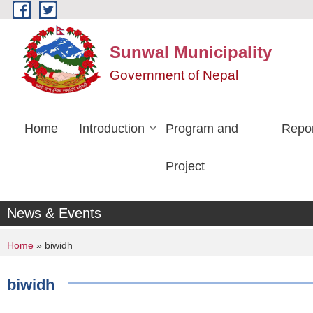
Skip to main content
Sunwal Municipality
Government of Nepal
Home
Introduction
Program and
Repo
Project
News & Events
You are here
Home
» biwidh
biwidh