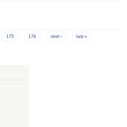
175
176
next ›
last »