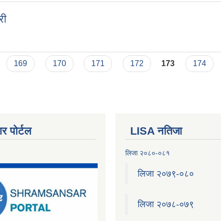
री
त्री
169
170
171
172
173
174
र पोर्टल
LISA नतिजा
लिजा २०८०-०८१
लिजा २०७९-०८०
लिजा २०७८-०७९