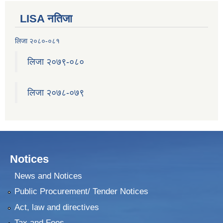
LISA नतिजा
२०७५ श्रावण १ गते देखि सुनवल नगर कार्यपालिकाले न्यायीक समिति इजलास गठन
लिजा २०८०-०८१
लिजा २०७९-०८०
लिजा २०७८-०७९
Notices
News and Notices
Public Procurement/ Tender Notices
Act, law and directives
Tax and Fees