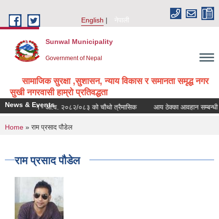
Skip to main content
English
नेपाली
Sunwal Municipality
Government of Nepal
सामाजिक सुरक्षा ,सुशासन, न्याय विकास र समानता समृद्ध नगर
सुखी नगरवासी हाम्रो प्रतिवद्धता
News & Events
्वत: प्रकाशन - आ.व. २०८२/०८३ को चौथो त्रैमासिक
आय ठेक्का आवहान सम्बन्धी सू
You are here
Home
» राम प्रसाद पौडेल
राम प्रसाद पौडेल