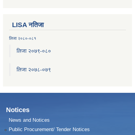
२०७५ श्रावण १ गते देखि सुनवल नगर कार्यपालिकाले न्यायीक समिति इजलास गठन
LISA नतिजा
लिजा २०८०-०८१
लिजा २०७९-०८०
लिजा २०७८-०७९
Notices
News and Notices
Public Procurement/ Tender Notices