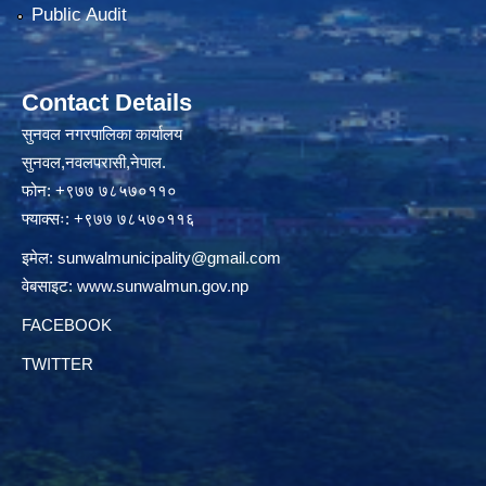
Public Audit
Contact Details
सुनवल नगरपालिका कार्यालय
सुनवल,नवलपरासी,नेपाल.
फोन: +९७७ ७८५७०११०
फ्याक्सः: +९७७ ७८५७०११६
इमेल:
sunwalmunicipality@gmail.com
वेबसाइट:
www.sunwalmun.gov.np
FACEBOOK
TWITTER