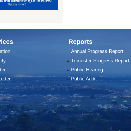
ices
Reports
ation
Annual Progress Report
ity
Trimester Progress Report
ter
Public Hearing
Letter
Public Audit