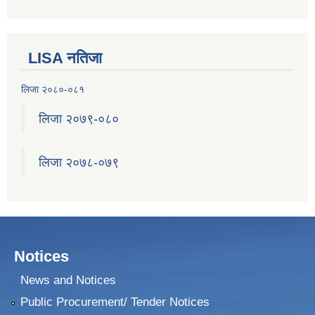
२०७५ श्रावण १ गते देखि सुनवल नगर कार्यपालिकाले न्यायीक समिति इजलास गठन
LISA नतिजा
लिजा २०८०-०८१
लिजा २०७९-०८०
लिजा २०७८-०७९
Notices
News and Notices
Public Procurement/ Tender Notices