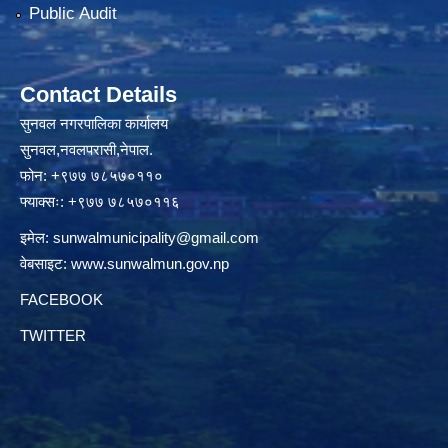
Public Audit
Contact Details
सुनवल नगरपालिका कार्यालय
सुनवल,नवलपरासी,नेपाल.
फोन: +९७७ ७८५७०११०
फ्याक्सः: +९७७ ७८५७०११६
इमेल:
sunwalmunicipality@gmail.com
वेबसाइट:
www.sunwalmun.gov.np
FACEBOOK
TWITTER