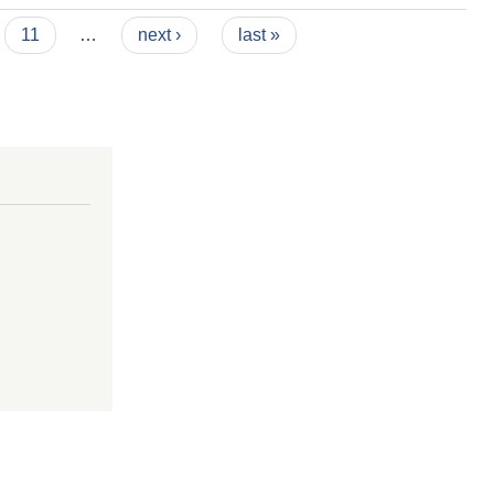
11
…
next ›
last »