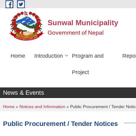
Skip to main content
Sunwal Municipality
Government of Nepal
Home
Introduction
Program and
Repo
Project
News & Events
You are here
Home
»
Notices and Information
» Public Procurement / Tender Noti
Public Procurement / Tender Notices