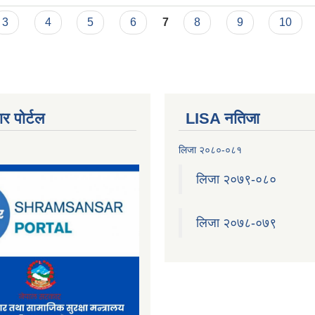
3
4
5
6
7
8
9
10
र पोर्टल
LISA नतिजा
लिजा २०८०-०८१
लिजा २०७९-०८०
लिजा २०७८-०७९