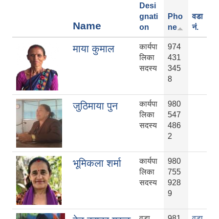
Desi
gnati
Pho
वडा
Name
on
ne
नं.
कार्यपा
974
माया कुमाल
लिका
431
सदस्य
345
8
कार्यपा
980
जुठिमाया पुन
लिका
547
सदस्य
486
2
मनोसामाजिक परामर्शकर्ताको लिखित परीक्षा तथा कम्प्युटर प्रयोगात्मक परिक्षाको पाठ्यक्रम
कार्यपा
980
भूमिकला शर्मा
लिका
755
सदस्य
928
9
सामी परियोजना अन्तर्गत करार सेवामा कर्मचारी पदपूर्ति सम्बन्धी परिक्षा तालिका प्रकाशन सम्बन्धमा
वडा
981
वडा