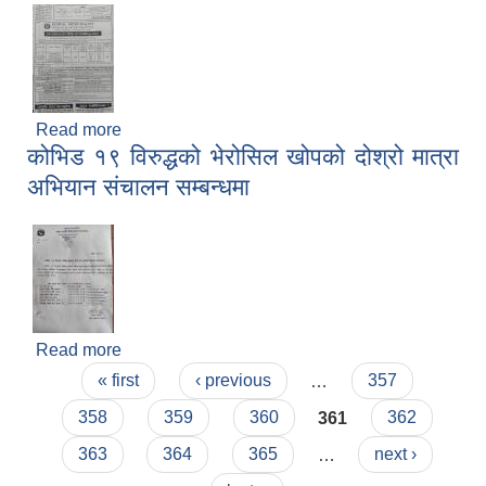
Read more
about औषधि खरिदको लागि बोलपत्र आव्हान सम्बन्धी
कोभिड १९ विरुद्धको भेरोसिल खोपको दोश्रो मात्रा
सूचना
अभियान संचालन सम्बन्धमा
मनोसामाजिक परामर्शकर्ताको लिखित परीक्षा तथा कम्प्युटर प्रयोगात्मक परिक्षाको पाठ्यक्रम
Read more
about कोभिड १९ विरुद्धको भेरोसिल खोपको दोश्रो मात्रा
Pages
अभियान संचालन सम्बन्धमा
« first
‹ previous
…
357
358
359
360
361
362
सामी परियोजना अन्तर्गत करार सेवामा कर्मचारी पदपूर्ति सम्बन्धी परिक्षा तालिका प्रकाशन सम्बन्धमा
363
364
365
…
next ›