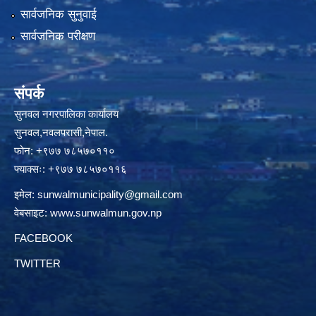
सार्वजनिक सुनुवाई
सार्वजनिक परीक्षण
संपर्क
सुनवल नगरपालिका कार्यालय
सुनवल,नवलपरासी,नेपाल.
फोन: +९७७ ७८५७०११०
फ्याक्सः: +९७७ ७८५७०११६
इमेल:
sunwalmunicipality@gmail.com
वेबसाइट:
www.sunwalmun.gov.np
FACEBOOK
TWITTER