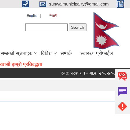
sunwalmunicipality@gmail.com
English
नेपाली
Search form
Search
सम्बन्धी सूचनाहरु
विविध
सम्पर्क
स्वास्थ्य प्रोफाईल
ासी हाम्रो प्रतिवद्धता
स्वत: प्रकाशन - आ.व. २०८२/०८३ को चौथो त्