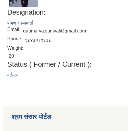
Designation:
पोषण सहजकर्ता
Email:
gaumarya.sunwal@gmail.com
Phone:
९८४७२९९६३८
Weight:
20
Status ( Former / Current ):
वर्तमान
मनोसामाजिक परामर्शकर्ताको लिखित परीक्षा तथा कम्प्युटर प्रयोगात्मक परिक्षाको पाठ्यक्रम
श्रम संसार पोर्टल
सामी परियोजना अन्तर्गत करार सेवामा कर्मचारी पदपूर्ति सम्बन्धी परिक्षा तालिका प्रकाशन सम्बन्धमा