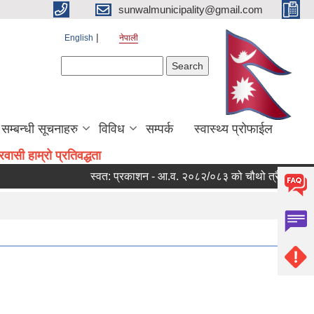
sunwalmunicipality@gmail.com
English
नेपाली
Search form
Search
सम्बन्धी सूचनाहरु
विविध
सम्पर्क
स्वास्थ्य प्रोफाईल
ासी हाम्रो प्रतिवद्धता
स्वत: प्रकाशन - आ.व. २०८२/०८३ को चौथो त्रैमासिक