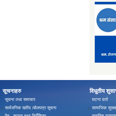
सूचनाहरु
विधुतीय शुस
सूचना तथा समाचार
घटना दर्ता
सार्वजनिक खरीद /बोलपत्र सूचना
सामाजिक सुरक्ष
ऐन , कानुन तथा निर्देशिका
नागरिक वडापत्