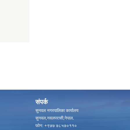
संपर्क
सुनवल नगरपालिका कार्यालय
सुनवल,नवलपरासी,नेपाल.
फोन: +९७७ ७८५७०११०