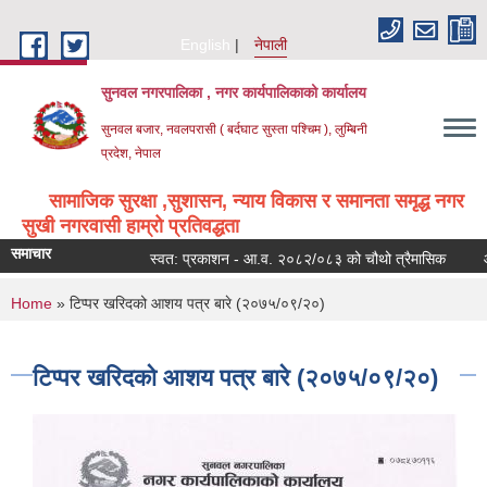
Skip to main content
English
नेपाली
सुनवल नगरपालिका , नगर कार्यपालिकाको कार्यालय
सुनवल बजार, नवलपरासी ( बर्दघाट सुस्ता पश्चिम ), लुम्बिनी
प्रदेश, नेपाल
सामाजिक सुरक्षा ,सुशासन, न्याय विकास र समानता समृद्ध नगर
सुखी नगरवासी हाम्रो प्रतिवद्धता
समाचार
स्वत: प्रकाशन - आ.व. २०८२/०८३ को चौथो त्रैमासिक
आय 
You are here
Home
» टिप्पर खरिदको आशय पत्र बारे (२०७५/०९/२०)
टिप्पर खरिदको आशय पत्र बारे (२०७५/०९/२०)