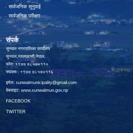
सार्वजनिक सुनुवाई
सार्वजनिक परीक्षण
संपर्क
सुनवल नगरपालिका कार्यालय
सुनवल,नवलपरासी,नेपाल.
फोन: +९७७ ७८५७०११०
फ्याक्सः: +९७७ ७८५७०११६
इमेल:
sunwalmunicipality@gmail.com
वेबसाइट:
www.sunwalmun.gov.np
FACEBOOK
TWITTER