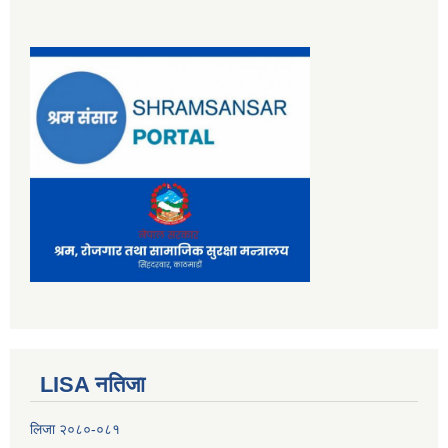
सुनवल नगरको पानारोमिक छवि, नगरको बिचमा पुर्व पश्चिम राजमार्गको दृश्य
सुनवल नगरपालिका कार्यालयको प्रस्तावित निर्माणाधीन भवनको 3D कन्सेप्चुअल डिजाइन
सेवा करारमा LAB ASSISTANT पदमा कर्मचारी पदपूर्ती सम्बन्धी सूचना मिति :२०८०/०४/२९
सेवा करारमा कर्मचारी आवेदन माग सम्बन्धी सूचना _०८०/०८/२५ _VACANCY
सुनवल नगरपालिकाको कारोबार रहेको आ.व. ७७/७८ को फर्म व्यवसायको भ्याट रकम जम्मा गरिएको सम्बन्धी पत्र तथा भौचर
LISA नतिजा
लिजा २०८०-०८१
२०७५ श्रावण १ गते देखि सुनवल नगर कार्यपालिकाले न्यायीक समिति इजलास गठन