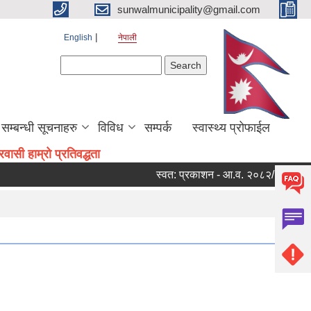
sunwalmunicipality@gmail.com
English
नेपाली
Search form
Search
सम्बन्धी सूचनाहरु
विविध
सम्पर्क
स्वास्थ्य प्रोफाईल
ासी हाम्रो प्रतिवद्धता
स्वत: प्रकाशन - आ.व. २०८२/०८३ को चौथो