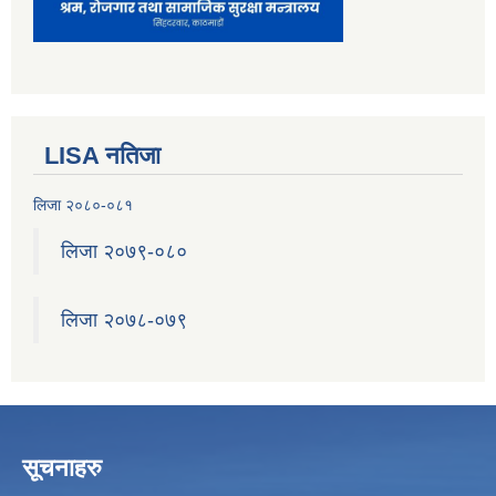
LISA नतिजा
लिजा २०८०-०८१
लिजा २०७९-०८०
लिजा २०७८-०७९
सूचनाहरु