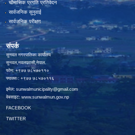
चौमासिक प्रगति प्रतिवेदन
सार्वजनिक सुनुवाई
सार्वजनिक परीक्षण
संपर्क
सुनवल नगरपालिका कार्यालय
सुनवल,नवलपरासी,नेपाल.
फोन: +९७७ ७८५७०११०
फ्याक्सः: +९७७ ७८५७०११६
इमेल:
sunwalmunicipality@gmail.com
वेबसाइट:
www.sunwalmun.gov.np
FACEBOOK
TWITTER