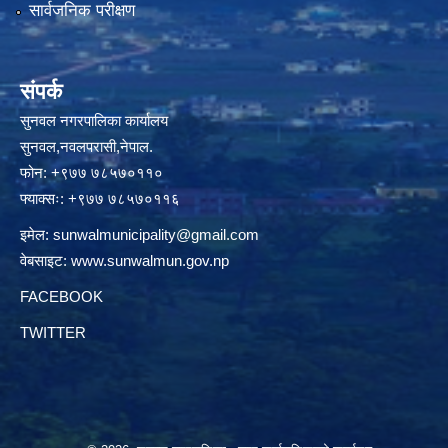
सार्वजनिक परीक्षण
संपर्क
सुनवल नगरपालिका कार्यालय
सुनवल,नवलपरासी,नेपाल.
फोन: +९७७ ७८५७०११०
फ्याक्सः: +९७७ ७८५७०११६
इमेल:
sunwalmunicipality@gmail.com
वेबसाइट:
www.sunwalmun.gov.np
FACEBOOK
TWITTER