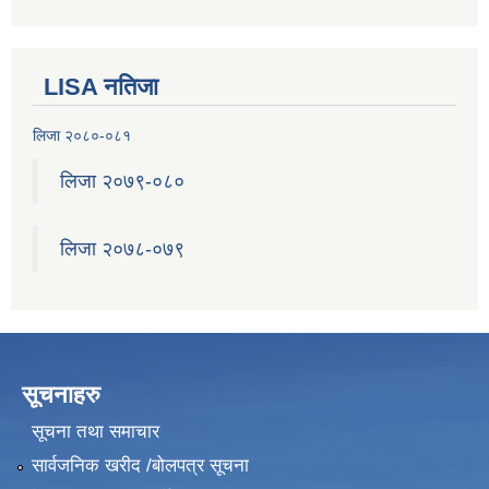
LISA नतिजा
लिजा २०८०-०८१
लिजा २०७९-०८०
लिजा २०७८-०७९
सूचनाहरु
सूचना तथा समाचार
सार्वजनिक खरीद /बोलपत्र सूचना