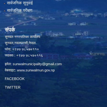
सार्वजनिक सुनुवाई
सार्वजनिक परीक्षण
संपर्क
सुनवल नगरपालिका कार्यालय
सुनवल,नवलपरासी,नेपाल.
फोन: +९७७ ७८५७०११०
फ्याक्सः: +९७७ ७८५७०११६
इमेल:
sunwalmunicipality@gmail.com
वेबसाइट:
www.sunwalmun.gov.np
FACEBOOK
TWITTER