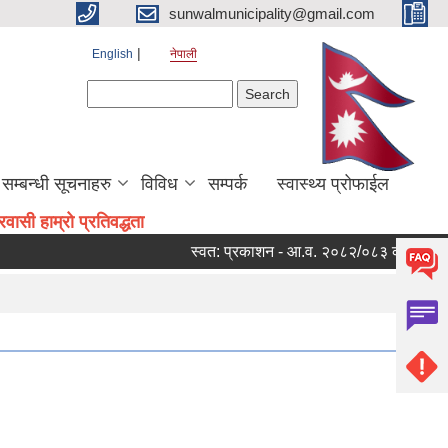
sunwalmunicipality@gmail.com
English
नेपाली
Search form
Search
सम्बन्धी सूचनाहरु
विविध
सम्पर्क
स्वास्थ्य प्रोफाईल
ासी हाम्रो प्रतिवद्धता
स्वत: प्रकाशन - आ.व. २०८२/०८३ को चौथो त्रै