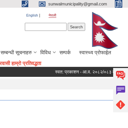
sunwalmunicipality@gmail.com
English
नेपाली
Search form
Search
सम्बन्धी सूचनाहरु
विविध
सम्पर्क
स्वास्थ्य प्रोफाईल
ासी हाम्रो प्रतिवद्धता
स्वत: प्रकाशन - आ.व. २०८२/०८३ को चौथो त्रै