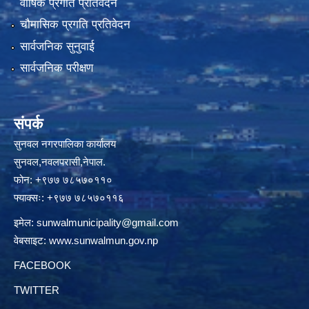
वार्षिक प्रगति प्रतिवेदन
चौमासिक प्रगति प्रतिवेदन
सार्वजनिक सुनुवाई
सार्वजनिक परीक्षण
संपर्क
सुनवल नगरपालिका कार्यालय
सुनवल,नवलपरासी,नेपाल.
फोन: +९७७ ७८५७०११०
फ्याक्सः: +९७७ ७८५७०११६
इमेल:
sunwalmunicipality@gmail.com
वेबसाइट:
www.sunwalmun.gov.np
FACEBOOK
TWITTER