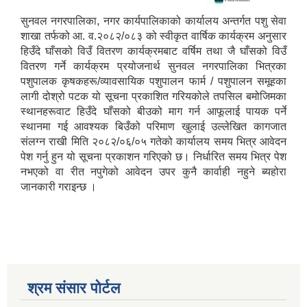
सुनवल नगरपालिका, नगर कार्यपालिकाको कार्यालय अन्तर्गत पशु सेवा
शाखा तर्फको आ. व.२०८२/०८३ को स्वीकृत वार्षिक कार्यक्रम अनुसार
हिउँदे घाँसको विउँ वितरण कार्यक्रमबाट वर्षिम तथा जै घाँसको विउँ
वितरण गर्ने कार्यक्रम प्रयोजनार्थ सुनवल नगरपालिका भित्रका
सुनवल नगरको पानारोमिक छवि, नगरको बिचमा पुर्व पश्चिम राजमार्गको दृश्य
पशुपालक कृषकहरू/व्यावसायिक पशुपालन फार्म / पशुपालन समूहका
लागी दोश्रो पटक यो सूचना प्रकाशित गरियकोले तपसिल बमोजिमका
स्थानहरूवाट हिउँदे घाँसको बीउको माग गर्न आफूलाई पायक पर्ने
सुनवल नगरपालिका कार्यालयको प्रस्तावित निर्माणाधीन भवनको 3D कन्सेप्चुअल डिजाइन
स्थानमा गई आवश्यक बिउँको परिमाण खुलाई उल्लेखित कागजात
संलग्न राखी मिति २०८२/०६/०५ गतेको कार्यालय समय भित्र आवेदन
सेवा करारमा LAB ASSISTANT पदमा कर्मचारी पदपूर्ती सम्बन्धी सूचना मिति :२०८०/०४/२९
पेश गर्नु हुन यो सूचना प्रकाशन गरिएको छ। निर्धारित समय भित्र पेश
नभएको वा रीत नपुगेको आवेदन उपर कुनै कार्वाही नहुने ब्यहोरा
जानकारी गराइन्छ ।
सेवा करारमा कर्मचारी आवेदन माग सम्बन्धी सूचना _०८०/०८/२५ _VACANCY
सुनवल नगरपालिकाको कारोबार रहेको आ.व. ७७/७८ को फर्म व्यवसायको भ्याट रकम जम्मा गरिएको सम्बन्धी पत्र तथा भौचर
श्रम संसार पोर्टल
२०७५ श्रावण १ गते देखि सुनवल नगर कार्यपालिकाले न्यायीक समिति इजलास गठन