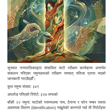
सुनवल नगरपालिकाद्वारा संचालित माटो परीक्षण कार्यक्रम अन्तर्गत
मनोसामाजिक परामर्शकर्ताको लिखित परीक्षा तथा कम्प्युटर प्रयोगात्मक परिक्षाको पाठ्यक्रम
संकलन गरिएका नमुनाहरूको परीक्षण पश्चात् नतिजा प्राप्त भएको
जानकारी गराउँदछौँ।
कुल नमुना संख्या: ३४९
अपलोड गरिएको रिपोर्ट: ३२७ जनाको
सामी परियोजना अन्तर्गत करार सेवामा कर्मचारी पदपूर्ति सम्बन्धी परिक्षा तालिका प्रकाशन सम्बन्धमा
बाँकी २२ नमुना: माटोको स्याम्पलमा नाम, ठेगाना र फोन नम्बर जस्ता
आवश्यक विवरण (Identification) नखुलेको कारणले गर्दा ती रिपोर्टहरू